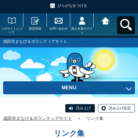
ひらがなをつける
このサイトにつ
新規登録
お問い合わせ
個人会員ログイ
成田市まなび＆
いて
ン
ボランティアサ
イトへ戻る
成田市まなび＆ボランティアサイト
MENU
読み上げ
読み上げ設定
成田市まなび＆ボランティアサイト
＞
リンク集
リンク集