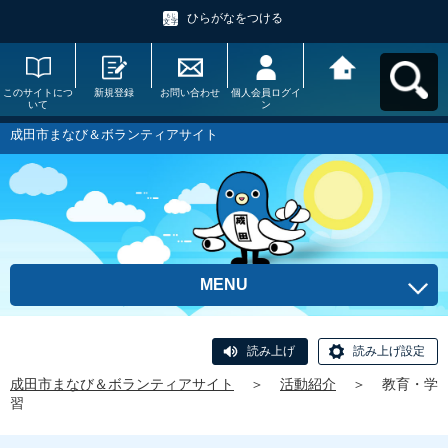
ひらがなをつける
このサイトにつ
新規登録
お問い合わせ
個人会員ログイ
成田市まなび＆
いて
ン
ボランティアサ
イトへ戻る
成田市まなび＆ボランティアサイト
MENU
読み上げ
読み上げ設定
成田市まなび＆ボランティアサイト
＞
活動紹介
＞
教育・学
習