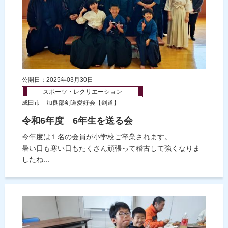
公開日：2025年03月30日
スポーツ・レクリエーション
成田市 加良部剣道愛好会【剣道】
令和6年度 6年生を送る会
今年度は１名の会員が小学校ご卒業されます。
暑い日も寒い日もたくさん頑張って稽古して強くなりま
したね...