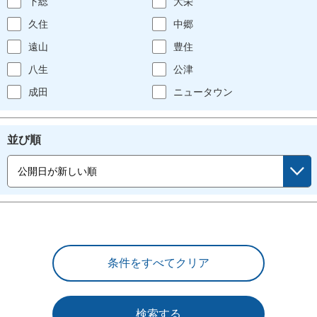
下総
大栄
久住
中郷
遠山
豊住
八生
公津
成田
ニュータウン
並び順
検索する