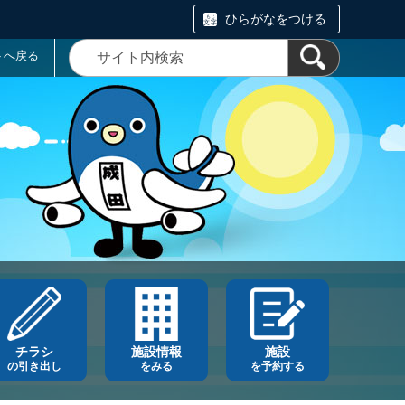
ひらがなをつける
トへ戻る
チラシ
施設情報
施設
の引き出し
をみる
を予約する