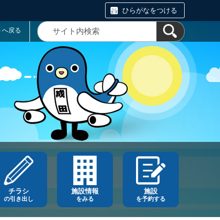
ひらがなをつける
トへ戻る
チラシ
施設情報
施設
の引き出し
をみる
を予約する