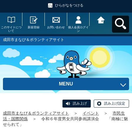
ひらがなをつける
このサイトにつ
新規登録
お問い合わせ
個人会員ログイ
成田市まなび＆
いて
ン
ボランティアサ
イトへ戻る
成田市まなび＆ボランティアサイト
MENU
読み上げ
読み上げ設定
成田市まなび＆ボランティアサイト
＞
イベント
＞
市民生
活・国際関係
＞
令和６年度男女共同参画講演会 「南極に魅
せられて」