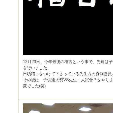
1
2
月
2
3
日
、
今
年
最
後
の
稽
古
と
い
う
事
で
、
先
週
は
子
を
行
い
ま
し
た
。
日
頃
稽
古
を
つ
け
て
下
さ
っ
て
い
る
先
生
方
の
真
剣
勝
負
そ
の
後
は
、
子
供
達
大
勢
V
S
先
生
１
人
試
合
？
を
や
り
変
で
し
た
(
笑
)