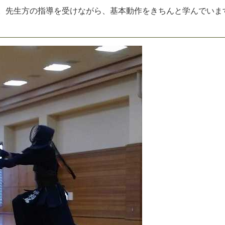
。
先
生
方
の
指
導
を
受
け
な
が
ら
、
基
本
動
作
を
き
ち
ん
と
学
ん
で
い
ま