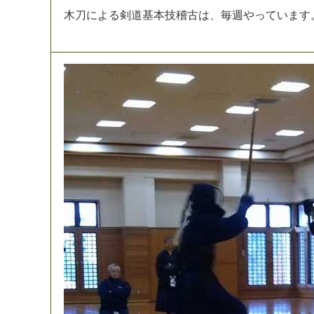
木
刀
に
よ
る
剣
道
基
本
技
稽
古
は
、
毎
週
や
っ
て
い
ま
す