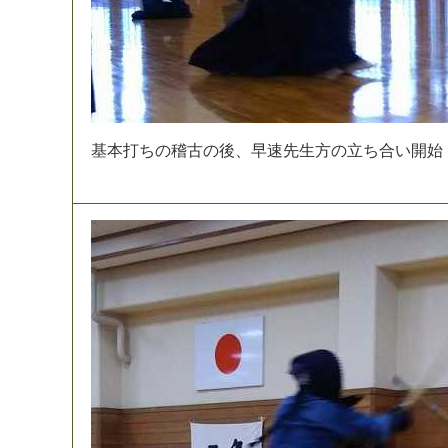
基
本
打
ち
の
稽
古
の
後
、
早
速
先
生
方
の
立
ち
合
い
開
始