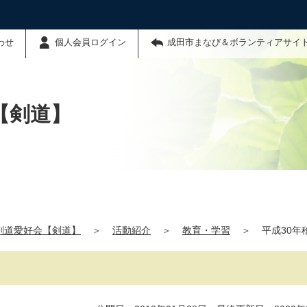
わせ
個人会員ログイン
成田市まなび＆ボランティアサイ
【剣道】
剣道愛好会【剣道】
＞
活動紹介
＞
教育・学習
＞
平成30年