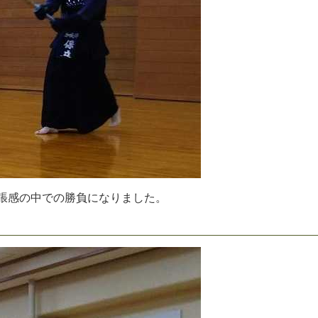
張
感
の
中
で
の
勝
負
に
な
り
ま
し
た
。