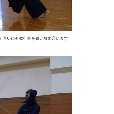
！
互
い
に
有
効
打
突
を
狙
い
攻
め
合
い
ま
す
！