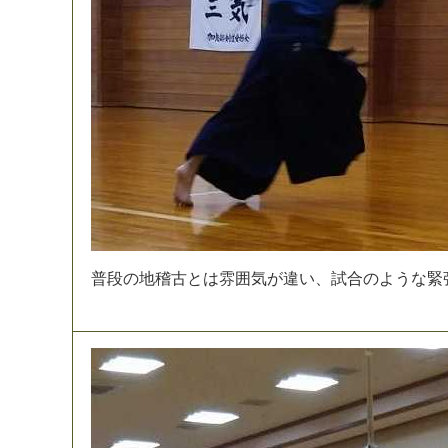
普
段
の
地
稽
古
と
は
雰
囲
気
が
違
い
、
試
合
の
よ
う
な
緊