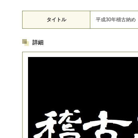
タイトル
平
成
3
0
年
稽
古
納
め
詳細
マイメディア検索