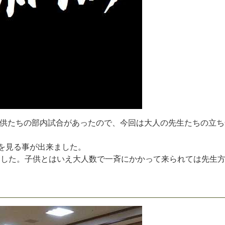
供
た
ち
の
部
内
試
合
が
あ
っ
た
の
で
、
今
回
は
大
人
の
先
生
た
ち
の
立
ち
を
見
る
事
が
出
来
ま
し
た
。
ま
し
た
。
子
供
と
は
い
え
大
人
数
で
一
斉
に
か
か
っ
て
来
ら
れ
て
は
先
生