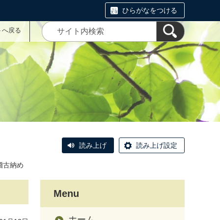
ひらがなをつける
トへ戻る
読み上げ
読み上げ設定
稽古納め
Menu
ホーム