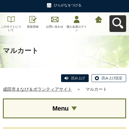
ひらがなをつける
このサイトにつ
新規登録
お問い合わせ
個人会員ログイ
成田市まなび＆
いて
ン
ボランティアサ
イトへ戻る
マルカート
読み上げ
読み上げ設定
成田市まなび＆ボランティアサイト
＞
マルカート
Menu