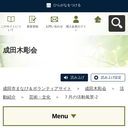
ひらがなをつける
このサイトにつ
新規登録
お問い合わせ
個人会員ログイ
成田市まなび＆
いて
ン
ボランティアサ
イトへ戻る
成田木彫会
読み上げ
読み上げ設定
成田市まなび＆ボランティアサイト
＞
成田木彫会
＞
活
動紹介
＞
芸術・文化
＞
７月の活動風景-2
Menu