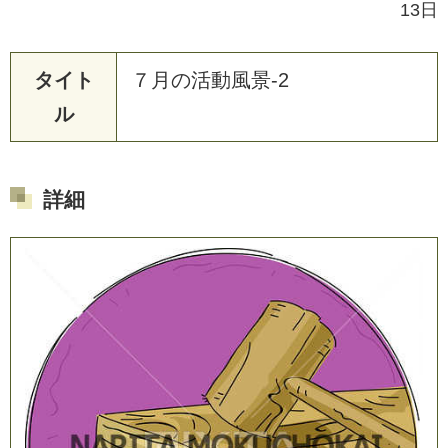
13日
タイト
７
月
の
活
動
風
景
-
2
ル
詳細