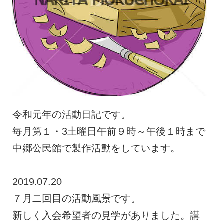
令
和
元
年
の
活
動
日
記
で
す
。
毎
月
第
１
・
3
土
曜
日
午
前
９
時
～
午
後
１
時
ま
で
中
郷
公
民
館
で
製
作
活
動
を
し
て
い
ま
す
。
2
0
1
9
.
0
7
.
2
0
７
月
二
回
目
の
活
動
風
景
で
す
。
新
し
く
入
会
希
望
者
の
見
学
が
あ
り
ま
し
た
。
講