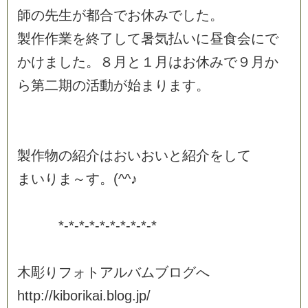
師
の
先
生
が
都
合
で
お
休
み
で
し
た
。
製
作
作
業
を
終
了
し
て
暑
気
払
い
に
昼
食
会
に
で
か
け
ま
し
た
。
８
月
と
１
月
は
お
休
み
で
９
月
か
ら
第
二
期
の
活
動
が
始
ま
り
ま
す
。
製
作
物
の
紹
介
は
お
い
お
い
と
紹
介
を
し
て
ま
い
り
ま
～
す
。
(
^
^
♪
*
-
*
-
*
-
*
-
*
-
*
-
*
-
*
-
*
-
*
木
彫
り
フ
ォ
ト
ア
ル
バ
ム
ブ
ロ
グ
へ
h
t
t
p
:
/
/
k
i
b
o
r
i
k
a
i
.
b
l
o
g
.
j
p
/