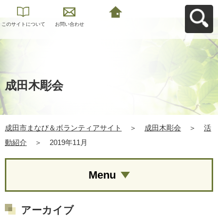
このサイトについて
お問い合わせ
成田市まなび＆ボラ
ンティアサイトへ戻
る
成田木彫会
成田市まなび＆ボランティアサイト
＞
成田木彫会
＞
活
動紹介
＞
2019年11月
Menu
アーカイブ