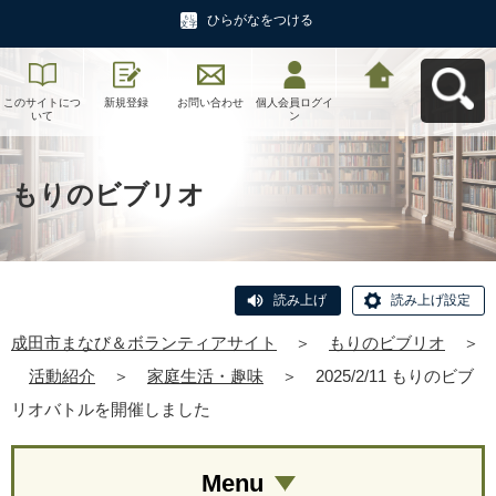
ひらがなをつける
このサイトにつ
新規登録
お問い合わせ
個人会員ログイ
成田市まなび＆
いて
ン
ボランティアサ
イトへ戻る
もりのビブリオ
読み上げ
読み上げ設定
成田市まなび＆ボランティアサイト
＞
もりのビブリオ
＞
活動紹介
＞
家庭生活・趣味
＞
2025/2/11 もりのビブ
リオバトルを開催しました
Menu