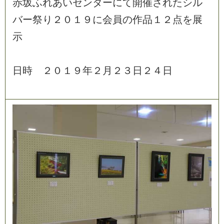
赤
坂
ふ
れ
あ
い
セ
ン
タ
ー
に
て
開
催
さ
れ
た
シ
ル
バ
ー
祭
り
２
０
１
９
に
会
員
の
作
品
１
２
点
を
展
示
日
時
２
０
１
９
年
２
月
２
３
日
２
４
日