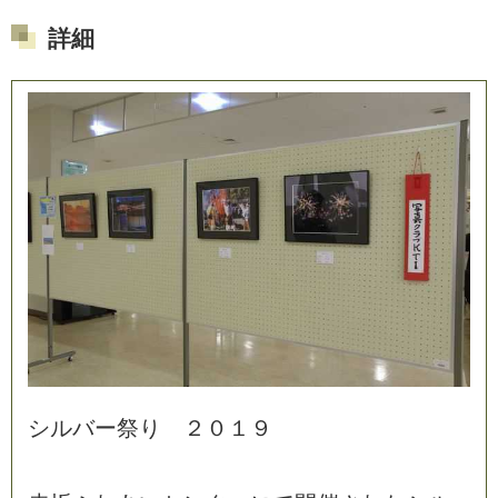
詳細
シ
ル
バ
ー
祭
り
２
０
１
９