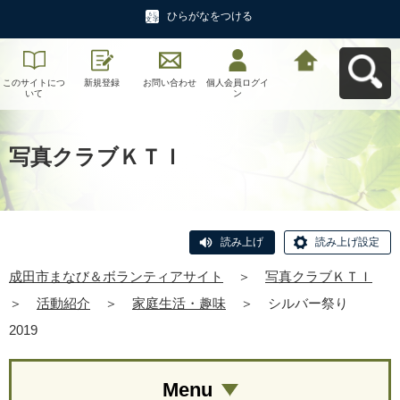
ひらがなをつける
このサイトにつ
新規登録
お問い合わせ
個人会員ログイ
成田市まなび＆
いて
ン
ボランティアサ
イトへ戻る
写真クラブＫＴＩ
読み上げ
読み上げ設定
成田市まなび＆ボランティアサイト
＞
写真クラブＫＴＩ
＞
活動紹介
＞
家庭生活・趣味
＞
シルバー祭り
2019
Menu