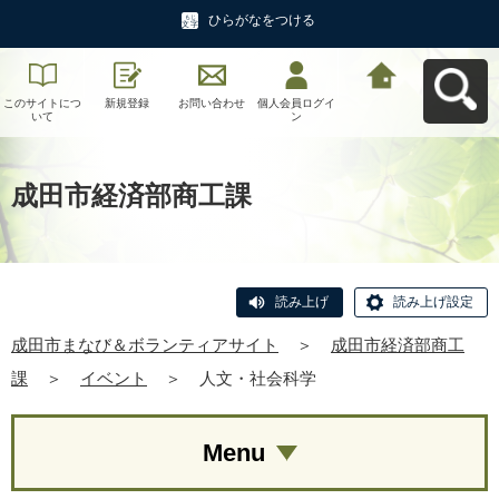
ひらがなをつける
このサイトにつ
新規登録
お問い合わせ
個人会員ログイ
成田市まなび＆
いて
ン
ボランティアサ
イトへ戻る
成田市経済部商工課
読み上げ
読み上げ設定
成田市まなび＆ボランティアサイト
＞
成田市経済部商工
課
＞
イベント
＞
人文・社会科学
Menu