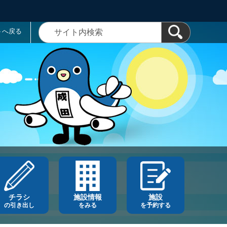
トへ戻る
チラシ
施設情報
施設
の引き出し
をみる
を予約する