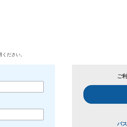
用ください。
ご
パ