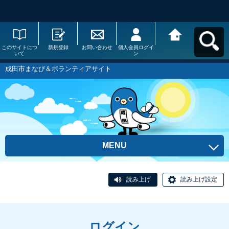
このサイトにつ
新規登録
お問い合わせ
個人会員ログイ
成田市まなび＆
いて
ン
ボランティアサ
イトへ戻る
成田市まなび＆ボランティアサイト
MENU
読み上げ
読み上げ設定
ログイン