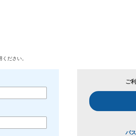
用ください。
ご
パ