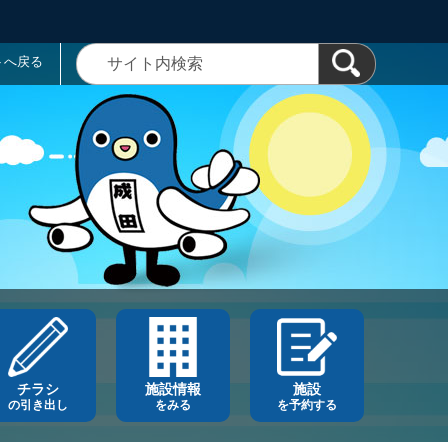
トへ戻る
チラシ
施設情報
施設
の引き出し
をみる
を予約する