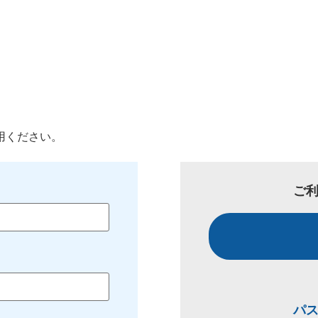
用ください。
ご
パ