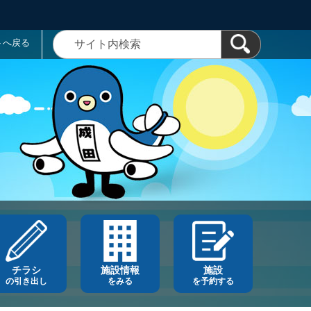
トへ戻る
チラシ
施設情報
施設
の引き出し
をみる
を予約する