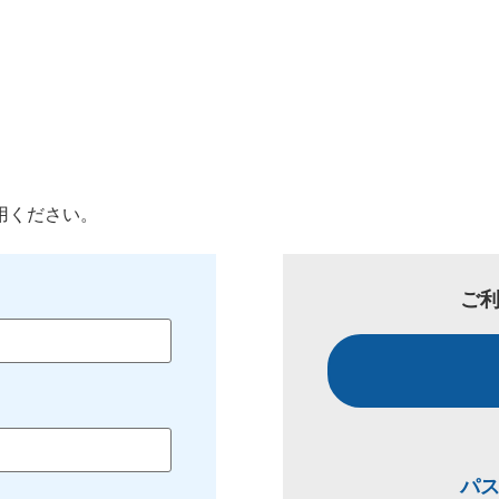
用ください。
ご
パ