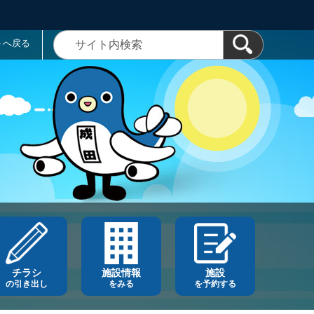
トへ戻る
チラシ
施設情報
施設
の引き出し
をみる
を予約する