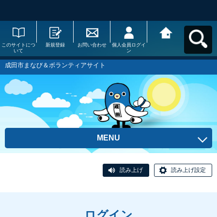
このサイトにつ
新規登録
お問い合わせ
個人会員ログイ
成田市まなび＆
いて
ン
ボランティアサ
イトへ戻る
成田市まなび＆ボランティアサイト
MENU
読み上げ
読み上げ設定
ログイン